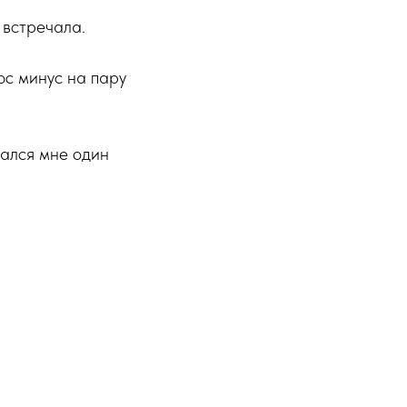
 встречала.
юс минус на пару
пался мне один