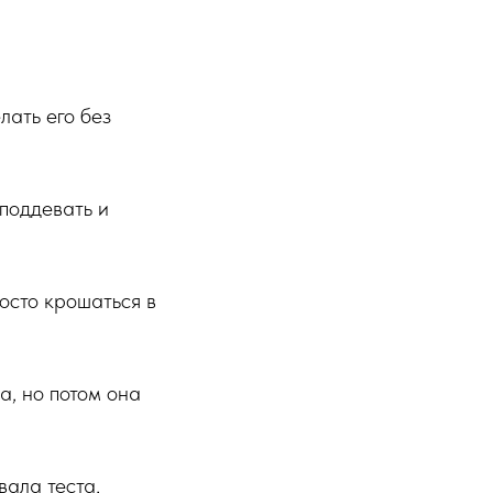
лать его без
поддевать и
росто крошаться в
а, но потом она
вала теста,