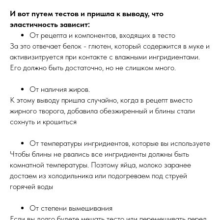
И вот путем тестов и пришла к выводу, что
эластичность зависит:
От рецепта и компонентов, входящих в тесто
За это отвечает белок - глютен, который содержится в муке и
активизитруется при контакте с влажными ингридиентами.
Его должно быть достаточно, но не слишком много.
От наличия жиров.
К этому выводу пришла случайно, когда в рецепт вместо
жирного творога, добавила обезжиренный и блины стали
сохнуть и крошиться
От температуры ингридиентов, которые вы используете
Чтобы блины не рвались все ингридиенты должны быть
комнатной температуры. Поэтому яйца, молоко заранее
достаем из холодильника или подогреваем под струей
горячей воды
От степени вымешивания
Если вы долго будете мешать тесто или перемешивать перед