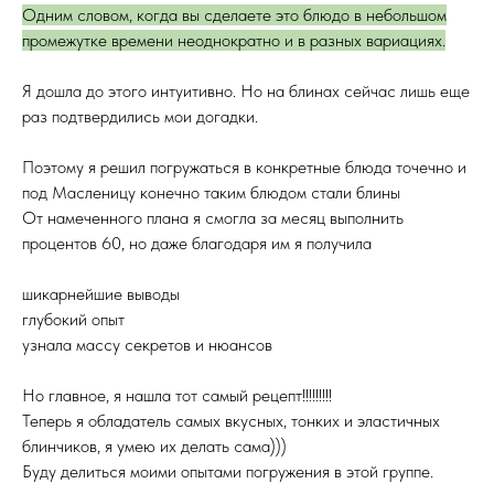
Одним словом, когда вы сделаете это блюдо в небольшом
промежутке времени неоднократно и в разных вариациях.
Я дошла до этого интуитивно. Но на блинах сейчас лишь еще
раз подтвердились мои догадки.
Поэтому я решил погружаться в конкретные блюда точечно и
под Масленицу конечно таким блюдом стали блины
От намеченного плана я смогла за месяц выполнить
процентов 60, но даже благодаря им я получила
шикарнейшие выводы
глубокий опыт
узнала массу секретов и нюансов
Но главное, я нашла тот самый рецепт!!!!!!!!!
Теперь я обладатель самых вкусных, тонких и эластичных
блинчиков, я умею их делать сама)))
Буду делиться моими опытами погружения в этой группе.