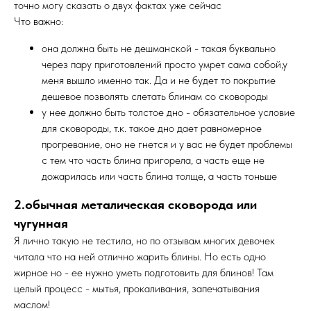
точно могу сказать о двух фактах уже сейчас
Что важно:
она должна быть не дешманской - такая буквально
через пару приготовлений просто умрет сама собой,у
меня вышло именно так. Да и не будет то покрытие
дешевое позволять слетать блинам со сковороды
у нее должно быть толстое дно - обязательное условие
для сковороды, т.к. такое дно дает равномерное
прогревание, оно не гнется и у вас не будет проблемы
с тем что часть блина пригорела, а часть еще не
дожарилась или часть блина толще, а часть тоньше
2.обычная металическая сковорода или
чугунная
Я лично такую не тестила, но по отзывам многих девочек
читала что на ней отлично жарить блины. Но есть одно
жирное но - ее нужно уметь подготовить для блинов! Там
целый процесс - мытья, прокаливания, запечатывания
маслом!