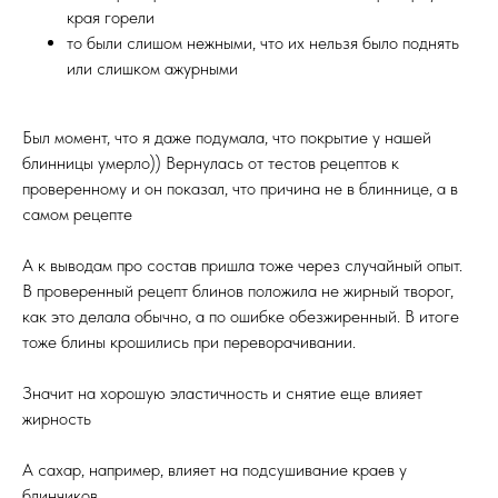
края горели
то были слишом нежными, что их нельзя было поднять
или слишком ажурными
Был момент, что я даже подумала, что покрытие у нашей
блинницы умерло)) Вернулась от тестов рецептов к
проверенному и он показал, что причина не в блиннице, а в
самом рецепте
А к выводам про состав пришла тоже через случайный опыт.
В проверенный рецепт блинов положила не жирный творог,
как это делала обычно, а по ошибке обезжиренный. В итоге
тоже блины крошились при переворачивании.
Значит на хорошую эластичность и снятие еще влияет
жирность
А сахар, например, влияет на подсушивание краев у
блинчиков