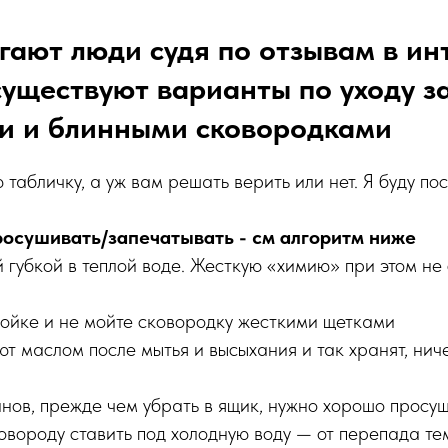
гают люди судя по отзывам в ин
существуют варианты по уходу з
и и блинными сковородками
 табличку, а уж вам решать верить или нет. Я буду по
осушивать/запечатывать - см алгоритм ниже
 губкой в теплой воде. Жесткую «химию» при этом не 
мойке и не мойте сковородку жесткими щетками
т маслом после мытья и высыхания и так хранят, нич
нов, прежде чем убрать в ящик, нужно хорошо просу
овороду ставить под холодную воду — от перепада т