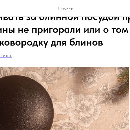
Питание
ивать за блинной посудой 
ины не пригорали или о том
сковородку для блинов
БЛИНЫ