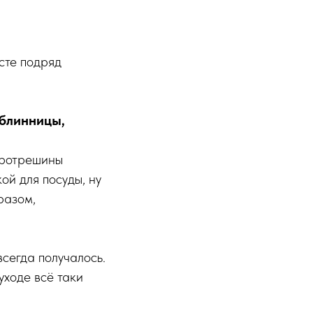
есте подряд
 блинницы,
кротрешины
ой для посуды, ну
разом,
всегда получалось.
 уходе всё таки