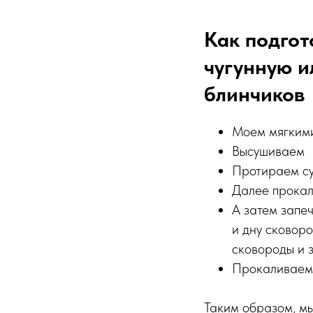
Как подгот
чугунную и
блинчиков
Моем мягкими
Высушиваем
Протираем су
Далее прокал
А затем запе
и дну сковор
сковороды и 
Прокаливаем
Таким образом, мы