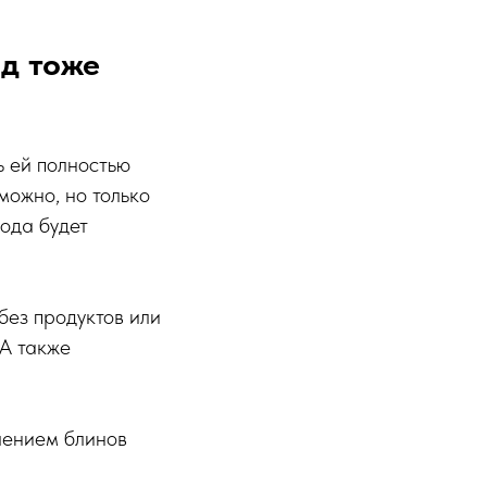
од тоже
ь ей полностью
можно, но только
ода будет
без продуктов или
 А также
влением блинов