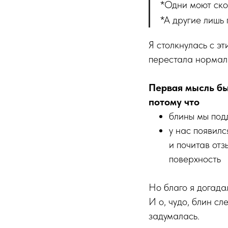
*Одни моют ско
*А другие лишь
Я столкнулась с э
перестала нормал
Первая мысль был
потому что
блины мы под
у нас появилс
и почитав отз
поверхность
Но благо я догада
И о, чудо, блин сл
задумалась.