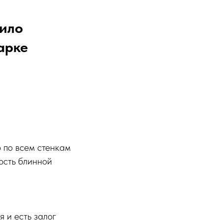
вило
арке
 по всем стенкам
ость блинной
 и есть залог