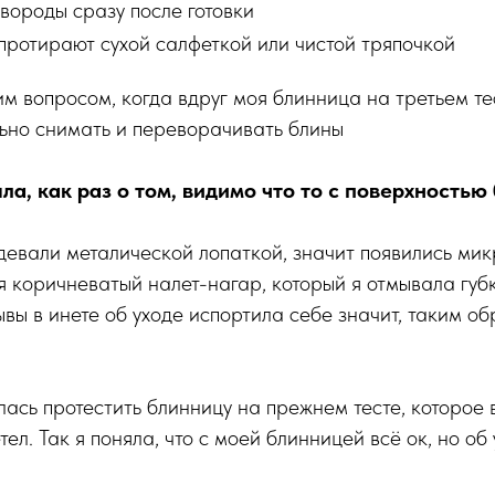
вороды сразу после готовки
 протирают сухой салфеткой или чистой тряпочкой
тим вопросом, когда вдруг моя блинница на третьем т
ьно снимать и переворачивать блины
а, как раз о том, видимо что то с поверхностью
девали металической лопаткой, значит появились ми
я коричневатый налет-нагар, который я отмывала губк
ывы в инете об уходе испортила себе значит, таким об
лась протестить блинницу на прежнем тесте, которое 
етел. Так я поняла, что с моей блинницей всё ок, но об