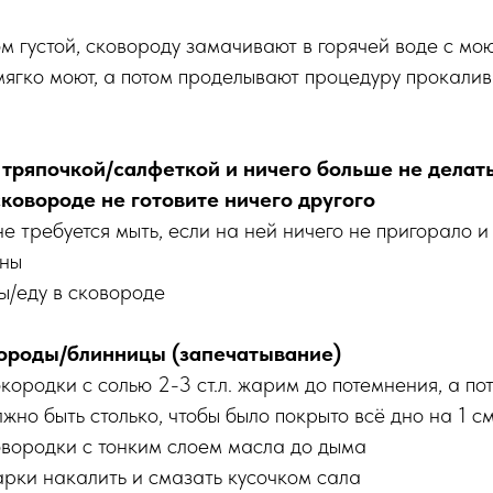
м густой, сковороду замачивают в горячей воде с м
мягко моют, а потом проделывают процедуру прокалив
 тряпочкой/салфеткой и ничего больше не делать
ковороде не готовите ничего другого
е требуется мыть, если на ней ничего не пригорало и
ины
ы/еду в сковороде
ороды/блинницы (запечатывание)
ородки с солью 2-3 ст.л. жарим до потемнения, а пот
лжно быть столько, чтобы было покрыто всё дно на 1 с
вородки с тонким слоем масла до дыма
рки накалить и смазать кусочком сала