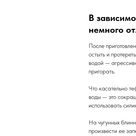
В зависимо
немного от
После приготовлен
остыть и протерет
водой — агрессив
пригорать.
Что касательно те
воды — это сокращ
использовать сил
На чугунных блинн
произвести ее за