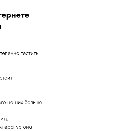
тернете
а
степенно тестить
стоит
его на них больше
шить
емператур она