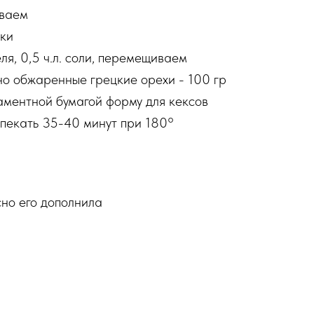
иваем
ки
еля, 0,5 ч.л. соли, перемещиваем
о обжаренные грецкие орехи - 100 гр
аментной бумагой форму для кексов
ыпекать 35-40 минут при 180°
сно его дополнила