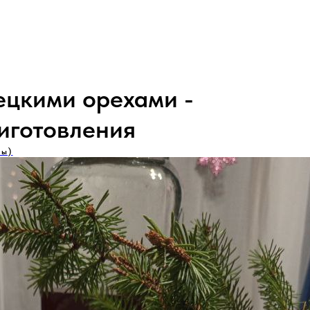
ецкими орехами -
иготовления
ты)