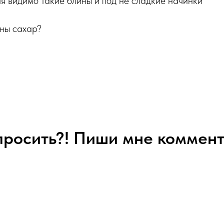
ля видимо такие блины и под не сладкие начинки
ины сахар?
спросить?! Пиши мне коммент