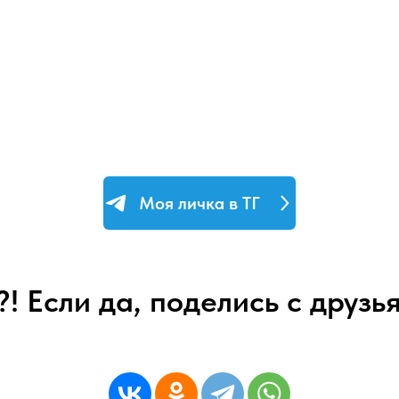
Моя личка в ТГ
! Если да, поделись с друзь