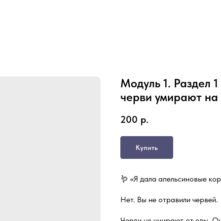
Модуль 1. Раздел 1
черви умирают на
200
р.
Купить
🪱 «Я дала апельсиновые кор
Нет. Вы не отравили червей.
Черви не умирают от еды. О