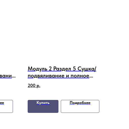
Модуль 2 Раздел 5 Сушка/
вание
подвяливание и полное
ы
компостирование, как
200
р.
способы подготовки сырья
для кормления
ее
Купить
Подробнее