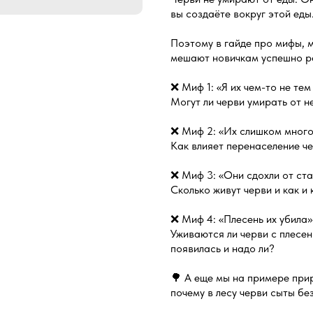
вы создаёте вокруг этой еды
Поэтому в гайде про мифы, 
мешают новичкам успешно р
❌ Миф 1: «Я их чем-то не тем
Могут ли черви умирать от 
❌ Миф 2: «Их слишком много
Как влияет перенаселение че
❌ Миф 3: «Они сдохли от ст
Сколько живут черви и как и
❌ Миф 4: «Плесень их убила»
Уживаются ли черви с плесен
появилась и надо ли?
🌳 А еще мы на примере при
почему в лесу черви сыты без