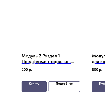
Модуль 2 Раздел 1
Модул
Предферментация: как
для к
подготовить корм, чтобы
5 раз
200
р.
800
р.
черви не гибли, а
скидк
размножались
Купить
Подробнее
Куп