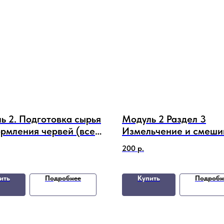
ь 2. Подготовка сырья
Модуль 2 Раздел 3
ормления червей (все
Измельчение и смеши
делов вместе со
с углеродом - способ
200
р.
ой)
подготовки сырья для
кормления червей
ить
Подробнее
Купить
Подробн