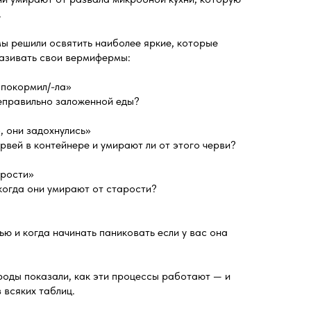
.
мы решили освятить наиболее яркие, которые
азивать свои вермифермы:
 покормил/-ла»
неправильно заложенной еды?
, они задохнулись»
рвей в контейнере и умирают ли от этого черви?
арости»
 когда они умирают от старости?
ью и когда начинать паниковать если у вас она
роды показали, как эти процессы работают — и
 всяких таблиц.