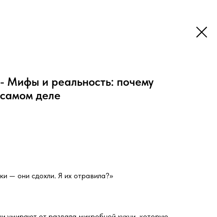
 - Мифы и реальность: почему
 самом деле
ки — они сдохли. Я их отравила?»
ни умирают от развала микробной кухни, которую