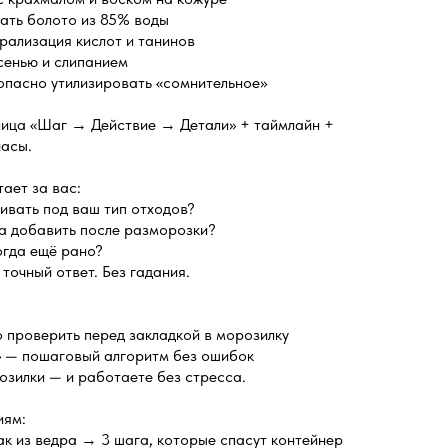
дать болото из 85% воды
рализация кислот и танинов
сенью и слипанием
зопасно утилизировать «сомнительное»
лица «Шаг → Действие → Детали» + таймлайн +
часы.
тает за вас:
вать под ваш тип отходов?
а добавить после разморозки?
огда ещё рано?
точный ответ. Без гадания.
о проверить перед закладкой в морозилку
» — пошаговый алгоритм без ошибок
озилки — и работаете без стресса.
иям:
ак из ведра → 3 шага, которые спасут контейнер