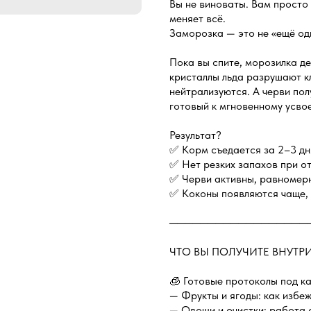
Вы не виноваты. Вам просто
меняет всё.
Заморозка — это не «ещё оди
Пока вы спите, морозилка дел
кристаллы льда разрушают к
нейтрализуются. А черви по
готовый к мгновенному усво
Результат?
✅ Корм съедается за 2–3 дн
✅ Нет резких запахов при о
✅ Черви активны, равномер
✅ Коконы появляются чаще, 
──────────────────
ЧТО ВЫ ПОЛУЧИТЕ ВНУТРИ
🧊 Готовые протоколы под к
— Фрукты и ягоды: как избеж
— Овощи и очистки: работа 