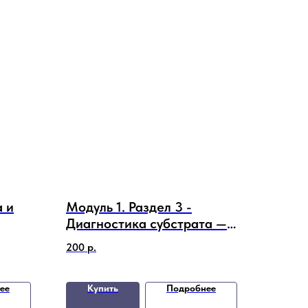
а и
Модуль 1. Раздел 3 -
Диагностика субстрата —
ов
Система считывания
200
р.
е со
сигналов
ее
Купить
Подробнее