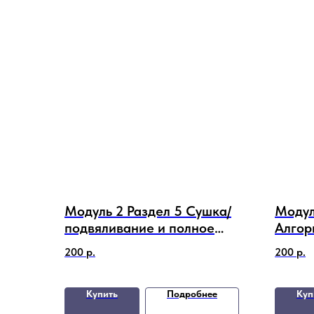
Модуль 2 Раздел 5 Сушка/
Модуль
подвяливание и полное
Алгор
компостирование, как
пробл
200
р.
200
р.
способы подготовки сырья
для кормления
Купить
Подробнее
Куп