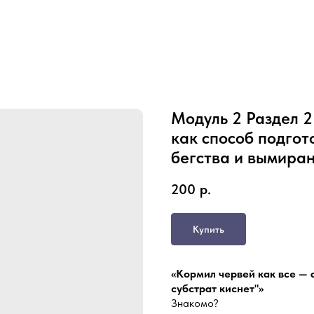
Модуль 2 Раздел 2
как способ подгот
бегства и вымира
200
р.
Купить
«Кормил червей как все — а
субстрат киснет"»
Знакомо?