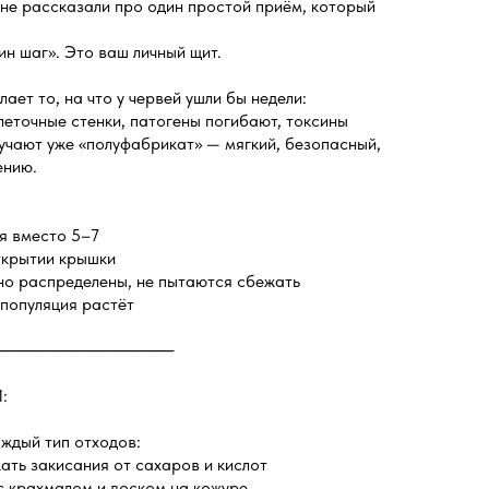
 не рассказали про один простой приём, который
н шаг». Это ваш личный щит.
ает то, на что у червей ушли бы недели:
леточные стенки, патогены погибают, токсины
лучают уже «полуфабрикат» — мягкий, безопасный,
ению.
я вместо 5–7
ткрытии крышки
но распределены, не пытаются сбежать
популяция растёт
───────────────
:
аждый тип отходов:
ать закисания от сахаров и кислот
с крахмалом и воском на кожуре