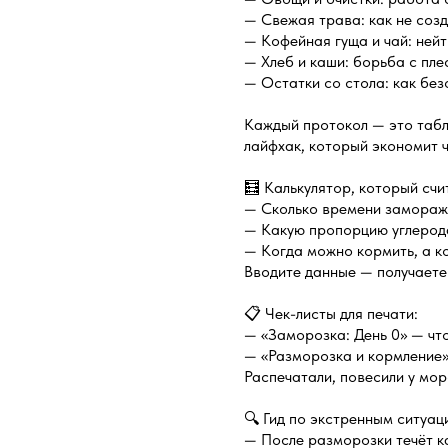
— Свежая трава: как не соз
— Кофейная гуща и чай: нейт
— Хлеб и каши: борьба с пле
— Остатки со стола: как бе
Каждый протокол — это таб
лайфхак, который экономит 
🧮 Калькулятор, который счи
— Сколько времени заморажи
— Какую пропорцию углерод
— Когда можно кормить, а к
Вводите данные — получаете 
📋 Чек-листы для печати:
— «Заморозка: День 0» — чт
— «Разморозка и кормление
Распечатали, повесили у мор
🔍 Гид по экстренным ситуац
— После разморозки течёт к