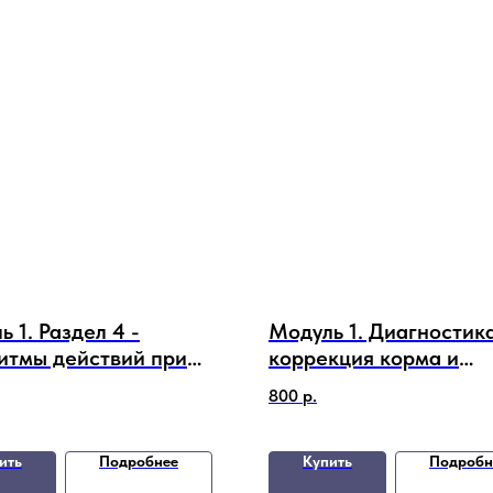
 1. Раздел 4 -
Модуль 1. Диагностик
итмы действий при
коррекция корма и
емах
субстрата без прибор
800
р.
(все 5 разделов вмест
скидкой)
ить
Подробнее
Купить
Подробн