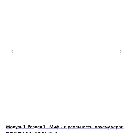
к
Модуль 1. Раздел 1 - Мифы и реальность: почему черви
Мо
умирают на самом деле
бы