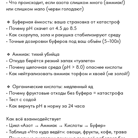
• Что происходит, если азота слишком много (аммиак!)
или слишком мало (черви голодают)
🔹 Буферная ёмкость: ваша страховка от катастроф
• Почему pH скачет от 4.5 до 8.5
• Как скорлупа, зола и ракушка стабилизируют среду
• Точные дозировки буферов под ваш объём (5–100л)
🔹 Аммиак: тихий убийца
• Откуда берётся резкий запах «туалета»
• Почему щелочная среда (pH > 8.0) опаснее кислоты
• Как нейтрализовать аммиак торфом и хвоей (не золой!)
🔹 Органические кислоты: медленный яд
• Почему фруктовые отходы без буфера = катастрофа
• Тест с содой
• Как вернуть pH в норму за 24 часа
Как всё взаимодействует
• Цикл «Азот → Аммиак → Кислоты → Буфер»
• Таблица «Что куда ведёт»: овощи, фрукты, кофе, трава