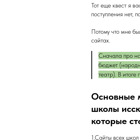
Тот еще квест я в
поступления нет, по
Потому что мне был
сайтах.
Сначала про на
бюджет (народн
театр). В итоге
Основные 
школы исск
которые ст
1.Сайты всех школ