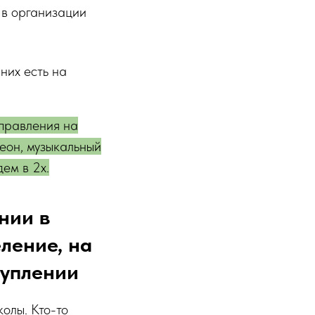
 в организации
 них есть на
аправления на
еон, музыкальный
дем в 2х.
нии в
ление, на
туплении
колы. Кто-то