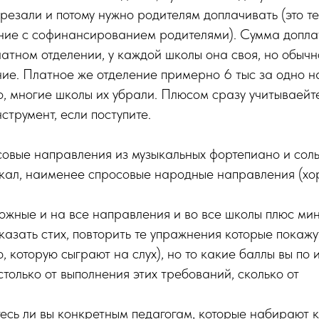
езали и потому нужно родителям доплачивать (это т
ние с софинансированием родителями). Сумма допла
атном отделении, у каждой школы она своя, но обычн
ие. Платное же отделение примерно 6 тыс за одно н
о, многие школы их убрали. Плюсом сразу учитываейт
нструмент, если поступите.
совые направления из музыкальных фортепиано и сол
кал, наименее спросовые народные направления (хор
ожные и на все направления и во все школы плюс ми
сказать стих, повторить те упражнения которые покажу
 которую сыграют на слух), но то какие баллы вы по и
столько от выполнения этих требований, сколько от
есь ли вы конкретным педагогам, которые набирают к