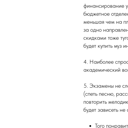
финансирование ур
бюджетное отделе
меньшая чем на пл
за одно направлен
скидками тоже туг
будет купить муз и
4. Наиболее спро
академический во
5. Экзамены не сл
(спеть песню, рас
повторить мелодию,
будет зависеть не 
Того понравит