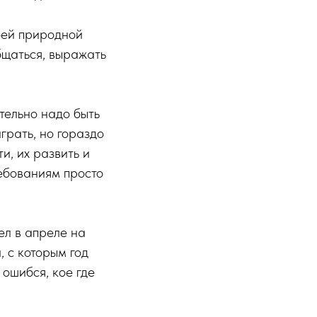
воей природной
бщаться, выражать
ительно надо быть
грать, но гораздо
и, их развить и
ребованиям просто
ел в апреле на
, с которым год
 ошибся, кое где