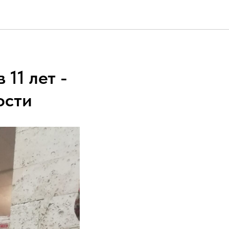
11 лет -
ости