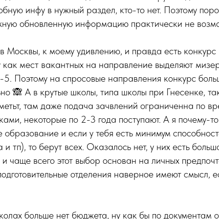
бную инфу в нужный раздел, кто-то нет. Поэтому порой
ужную обновленную информацию практически не возм
тв Москвы, к моему удивлению, и правда есть конкурс
 как мест вакантных на направление выделяют мизер
-5. Поэтому на спросовые направления конкурс больш
но 🙈 А в крутые школы, типа школы при Гнесенке, та
метьт, там даже подача зачвлений ограниченна по вр
ами, некоторые по 2-3 года поступают. А я почему-то 
 образование и если у тебя есть минимум способнос
а и тп), то берут всех. Оказалось нет, у них есть боль
и чаще всего этот выбор основан на личных предпочт
подготовительные отделения наверное имеют смысл, е
колах больше нет бюджета, ну как бы по документам он