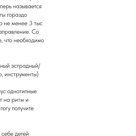
еперь называется
ты гораздо
о не менее 3 тыс
аправление. Со
е, что необходимо
ьный эстрадный/
, инструменты)
нус однотипные
т на ритм и
тогу получите
 себе детей