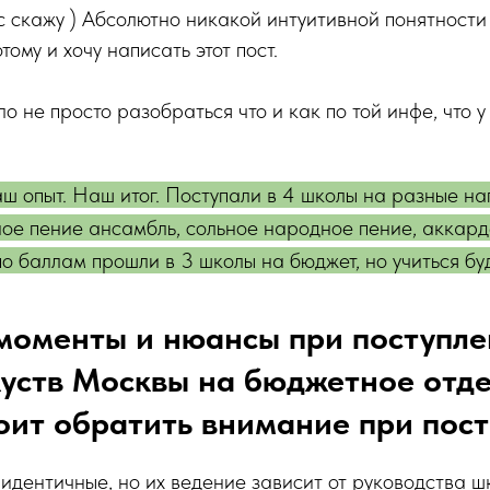
ас скажу ) Абсолютно никакой интуитивной понятности
тому и хочу написать этот пост.
о не просто разобраться что и как по той инфе, что у
ш опыт. Наш итог. Поступали в 4 школы на разные н
ое пение ансамбль, сольное народное пение, аккард
 по баллам прошли в 3 школы на бюджет, но учиться бу
моменты и нюансы при поступле
уств Москвы на бюджетное отде
оит обратить внимание при пос
 идентичные, но их ведение зависит от руководства ш