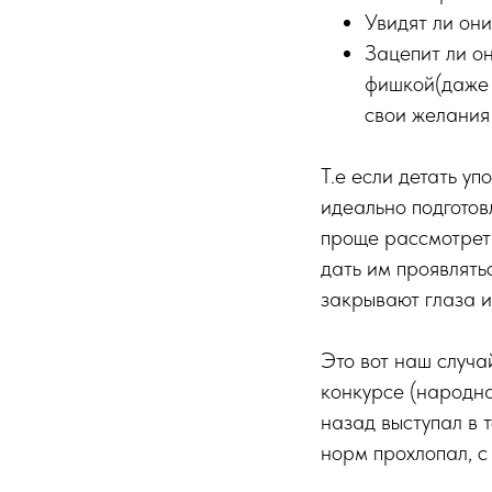
Увидят ли он
Зацепит ли о
фишкой(даже 
свои желания 
Т.е если детать уп
идеально подготов
проще рассмотреть
дать им проявлять
закрывают глаза и 
Это вот наш случа
конкурсе (народная
назад выступал в 
норм прохлопал, с