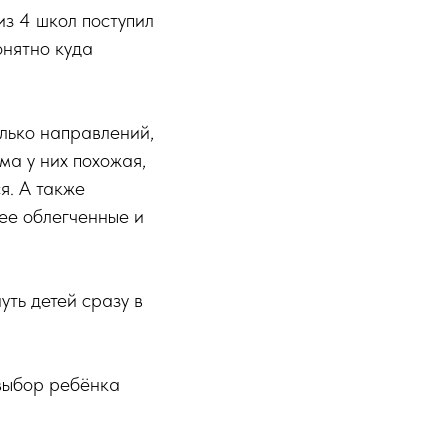
из 4 школ поступил
онятно куда
олько направлений,
ма у них похожая,
я. А также
ее облегченные и
уть детей сразу в
 выбор ребёнка