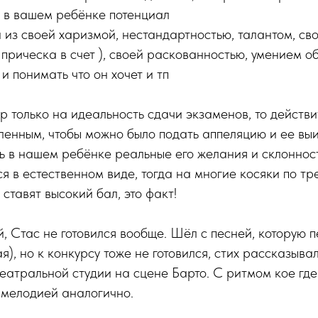
и в вашем ребёнке потенциал
н из своей харизмой, нестандартностью, талантом, с
прическа в счет ), своей раскованностью, умением о
и понимать что он хочет и тп
ор только на идеальность сдачи экзаменов, то действ
ленным, чтобы можно было подать аппеляцию и ее выи
 в нашем ребёнке реальные его желания и склонност
ся в естественном виде, тогда на многие косяки по т
ставят высокий бал, это факт!
й, Стас не готовился вообще. Шёл с песней, которую п
), но к конкурсу тоже не готовился, стих рассказывал
театральной студии на сцене Барто. С ритмом кое где
 мелодией аналогично.