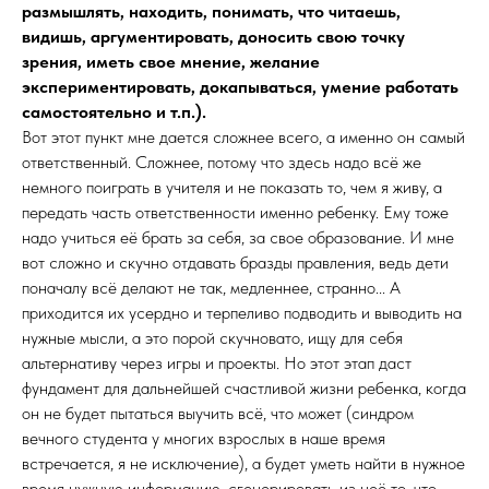
размышлять, находить, понимать, что читаешь,
видишь, аргументировать, доносить свою точку
зрения, иметь свое мнение, желание
экспериментировать, докапываться, умение работать
самостоятельно и т.п.).
Вот этот пункт мне дается сложнее всего, а именно он самый
ответственный. Сложнее, потому что здесь надо всё же
немного поиграть в учителя и не показать то, чем я живу, а
передать часть ответственности именно ребенку. Ему тоже
надо учиться её брать за себя, за свое образование. И мне
вот сложно и скучно отдавать бразды правления, ведь дети
поначалу всё делают не так, медленнее, странно... А
приходится их усердно и терпеливо подводить и выводить на
нужные мысли, а это порой скучновато, ищу для себя
альтернативу через игры и проекты. Но этот этап даст
фундамент для дальнейшей счастливой жизни ребенка, когда
он не будет пытаться выучить всё, что может (синдром
вечного студента у многих взрослых в наше время
встречается, я не исключение), а будет уметь найти в нужное
время нужную информацию, сгенерировать из неё то, что