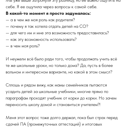
Мы уже выше затронули эту разницу, но ее важно ощутить на
себе. Я ее ощутила через вопросы к самой себе.
В какой-то момент я просто задумалась:
— а в чем же моя роль как родителя?
— почему я так хотела отдать детей на СО?
— для чего им и мне эта возможность предоставилась?
— как эту возможность использовать?
— в чем моя роль?
И неужели всё было ради того, чтобы продолжать учить всё
те же школьные уроки, но только дома? Да, пусть в более
вольном и интересном варианте, но какой в этом смысл?
Сплошь и рядом вижу, как мамы семейников пытаются
усадить детей за школьные учебники, многие прямо по
параграфам проходят учебник от корки до корки. Но зачем
переносить школу домой и становиться учителем?!
Меня этот вопрос тоже долго держал, пока был страх перед
сдачей ПА (промежуточных аттестаций) и итоговых