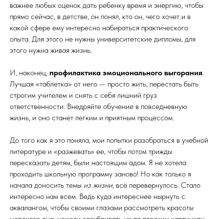
важнее любых оценок дать ребенку время и энергию, чтобы
прямо сейчас, в детстве, он понял, кто он, чего хочет и в
какой сфере ему интересно набираться практического
опыта. Для этого не нужны университетские дипломы, для
этого нужна живая жизнь.
И, наконец,
профилактика эмоционального выгорания
.
Лучшая «таблетка» от него — просто жить, перестать быть
строгим учителем и снять с себя лишний груз
ответственности. Внедряйте обучение в повседневную
жизнь, и оно станет легким и приятным процессом.
До того как я это поняла, мои попытки разобраться в учебной
литературе и «разжевать» ее, чтобы потом трижды
пересказать детям, были настоящим адом. Я не хотела
проходить школьную программу заново! Но как только я
начала доносить темы
из жизни
, всё перевернулось. Стало
интересно нам всем. Ведь куда интереснее нырнуть с
аквалангом, чтобы своими глазами рассмотреть красоты
морского дна, нежели зазубривать их по плоским картинкам