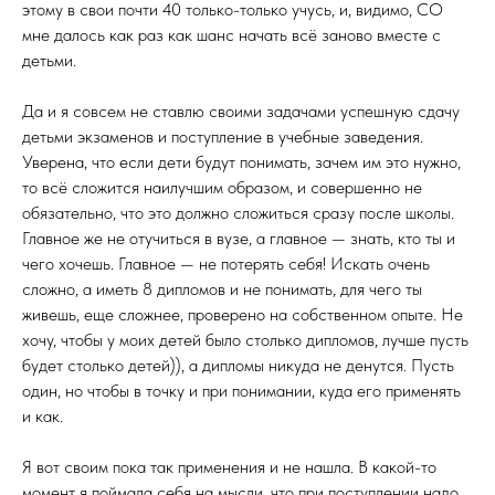
этому в свои почти 40 только-только учусь, и, видимо, СО
мне далось как раз как шанс начать всё заново вместе с
детьми.
Да и я совсем не ставлю своими задачами успешную сдачу
детьми экзаменов и поступление в учебные заведения.
Уверена, что если дети будут понимать, зачем им это нужно,
то всё сложится наилучшим образом, и совершенно не
обязательно, что это должно сложиться сразу после школы.
Главное же не отучиться в вузе, а главное — знать, кто ты и
чего хочешь. Главное — не потерять себя! Искать очень
сложно, а иметь 8 дипломов и не понимать, для чего ты
живешь, еще сложнее, проверено на собственном опыте. Не
хочу, чтобы у моих детей было столько дипломов, лучше пусть
будет столько детей)), а дипломы никуда не денутся. Пусть
один, но чтобы в точку и при понимании, куда его применять
и как.
Я вот своим пока так применения и не нашла. В какой-то
момент я поймала себя на мысли, что при поступлении надо