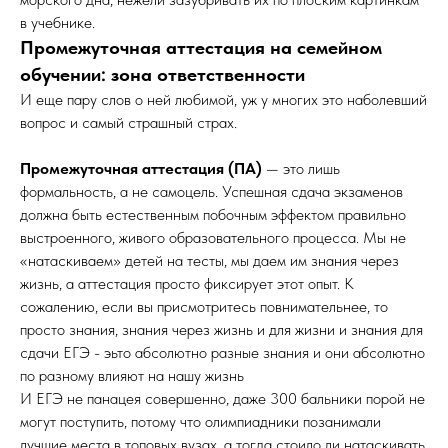
в учебнике.
Промежуточная аттестация на семейном
обучении: зона ответственности
И еще пару слов о ней любимой, уж у многих это наболевший
вопрос и самый страшный страх.
Промежуточная аттестация (ПА)
— это лишь
формальность, а не самоцель. Успешная сдача экзаменов
должна быть естественным побочным эффектом правильно
выстроенного, живого образовательного процесса. Мы не
«натаскиваем» детей на тесты, мы даем им знания через
жизнь, а аттестация просто фиксирует этот опыт. К
сожалению, если вы присмотритесь повнимательнее, то
просто знания, знания через жизнь и для жизни и знания для
сдачи ЕГЭ - эьто абсолютно разные знания и они абсолютно
по разному влияют на нашу жизнь
И ЕГЭ не панацея совершенно, даже 300 бальники порой не
могут поступить, потому что олимпиадники позанимали
лучшие места в топовых вузах, а тогда стоило ли натаскивать