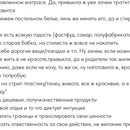
авленном матрасе. Да, привыкла ж уже зачем тратить
авится
вежем постельном белье, лень же менять его, да и сти
е есть всякую гадость (фастфуд, сахар, полуфабрикаты
к старая бабка, на стилиста ж вовсе не накопить
себе дорогие вещи/поездки и т.п. Ну зачем, если мож
е жить в не красоте,привыкла, да и родители так жил
нию, даже если не хочу, то же ок, ну наготовила ж, вро
ок попробую
 на стрип пластику/танец живота, все ж красивые, а я
ду"
ть дешевые, получкачественные продукты
вой отдых и то что диктует интуиция
талять границы и транслировать свои ценности
рать отвественность за свои действия, не желание п