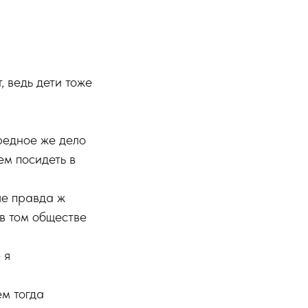
, ведь дети тоже
ередное же дело
ем посидеть в
ше правда ж
 в том обществе
 я
ем тогда