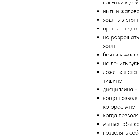
попытки к де
ныть и жалова
ходить в сто
орать на дет
не разрешать 
хотят
бояться масса
не лечить зуб
ложиться спат
тишине
дисциплина - 
когда позволя
которое мне 
когда позволя
мыться абы ка
позволять себ