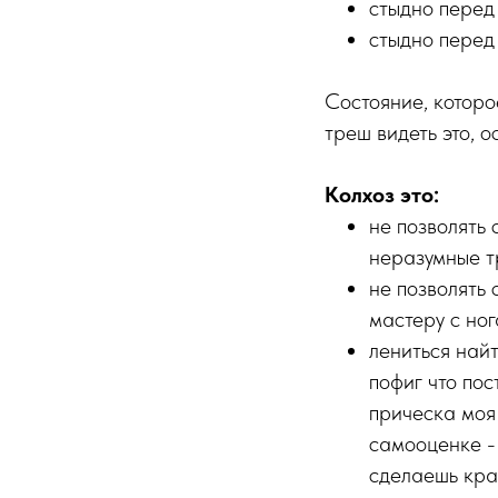
стыдно перед 
стыдно перед 
Состояние, котор
треш видеть это, о
Колхоз это:
не позволять 
неразумные т
не позволять 
мастеру с но
лениться най
пофиг что по
прическа моя 
самооценке - 
сделаешь кра