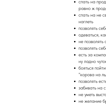
спать на прод
равно ж прод
спать на не с
наглеть
позволять себ
одеваться, ка
не позволять 
позволять себ
есть за компа
ну ладно чут
бояться пойти
"корова на ль
позволять ес
забивать на с
не уметь выс
не желание б