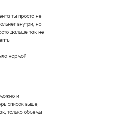
ента ты просто не
кольнет внутри, но
осто дальше так не
епть
было нормой
зможно и
ерь список выше,
ак, только объемы