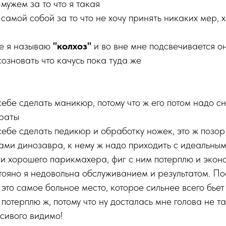
мужем за то что я такая
самой собой за то что не хочу принять никаких мер, 
ое я называю
"колхоз"
и во вне мне подсвечивается он
созновать что качусь пока туда же
себе сделать маникюр, потому что ж его потом надо сн
раты
себе сделать педикюр и обработку ножек, это ж позор
гами динозавра, к нему ж надо приходить с идеальным
ти хорошего парикмахера, фиг с ним потерплю и экон
стояно я недовольна обслуживанием и результатом. По
это самое больное место, которое сильнее всего бьет
потерплю ж, потому что ну досталась мне голова не та
сивого видимо!