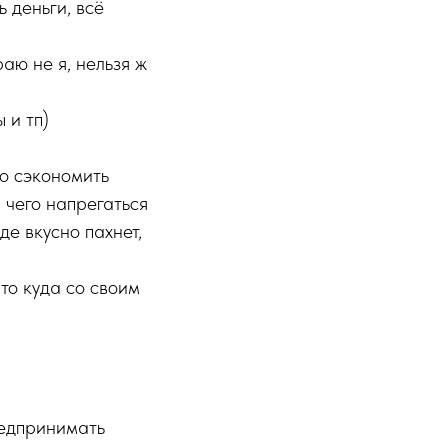
 деньги, всё
раю не я, нельзя ж
 и тп)
но сэкономить
и чего напрегаться
де вкусно пахнет,
 то куда со своим
редпринимать