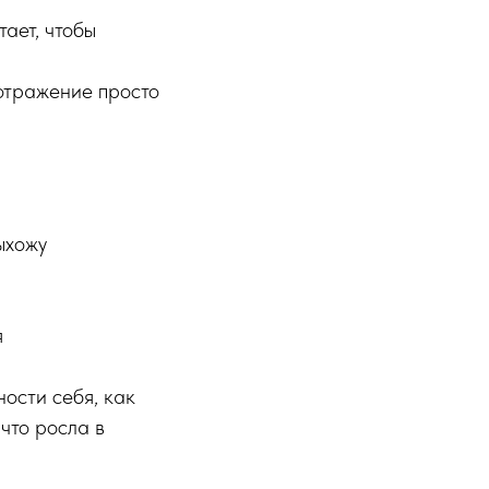
тает, чтобы
 отражение просто
ыхожу
я
ности себя, как
 что росла в