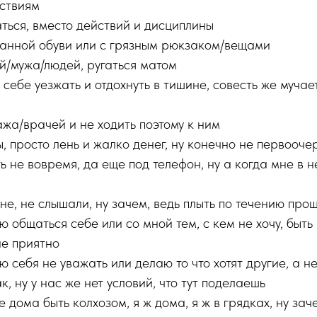
йствиям
ться, вместо действий и дисциплины
птанной обуви или с грязным рюкзаком/вещами
ей/мужа/людей, ругаться матом
себе уезжать и отдохнуть в тишине, совесть же мучает
жа/врачей и не ходить поэтому к ним
ы, просто лень и жалко денег, ну конечно не первооч
ь не вовремя, да еще под телефон, ну а когда мне в н
не, не слышали, ну зачем, ведь плыть по течению про
ю общаться себе или со мной тем, с кем не хочу, быть
не приятно
ю себя не уважать или делаю то что хотят другие, а не
к, ну у нас же нет условий, что тут поделаешь
е дома быть колхозом, я ж дома, я ж в грядках, ну зач