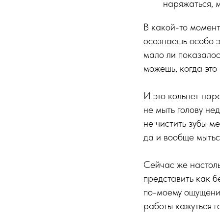
наряжаться, м
В какой-то момент
осознаешь особо эт
мало ли показалос
можешь, когда это 
И это кольнет нар
не мыть голову не
не чистить зубы м
да и вообще мытьс
Сейчас же настоль
представить как бе
по-моему ощущению
работы кажуться г