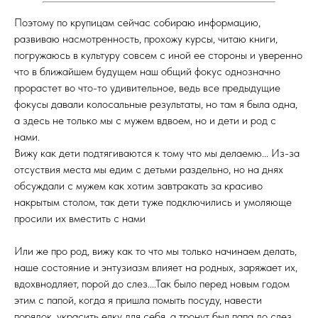
Поэтому по крупицам сейчас собираю информацию,
развиваю насмотренность, прохожу курсы, читаю книги,
погружаюсь в культуру совсем с иной ее стороны и уверенно
что в ближайшем будущем наш общий фокус однозначно
прорастет во что-то удивительное, ведь все предыдущие
фокусы давали колосальные результаты, но там я была одна,
а здесь не только мы с мужем вдвоем, но и дети и род с
нами.
Вижу как дети подтягиваются к тому что мы делаемю... Из-за
отсуствия места мы едим с детьми раздельно, но на днях
обсуждали с мужем как хотим завтракать за красиво
накрытым столом, так дети туже подключились и умоляюще
просили их вместить с нами
Или же про род, вижу как то что мы только начинаем делать,
наше состояние и энтузиазм влияет на родных, заряжает их,
вдохвнодляет, порой до слез....Так было перед новым годом
этим с папой, когда я пришла помыть посуду, навести
порядок, украсить елку для себя, а тронут был папа до слез...