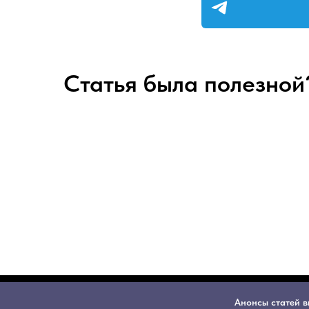
Статья была полезной?
Анонсы статей в