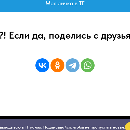
Моя личка в ТГ
! Если да, поделись с друзь
Tilda
Made on
ыкладываю в ТГ канал. Подписывайся, чтобы не пропустить новые.