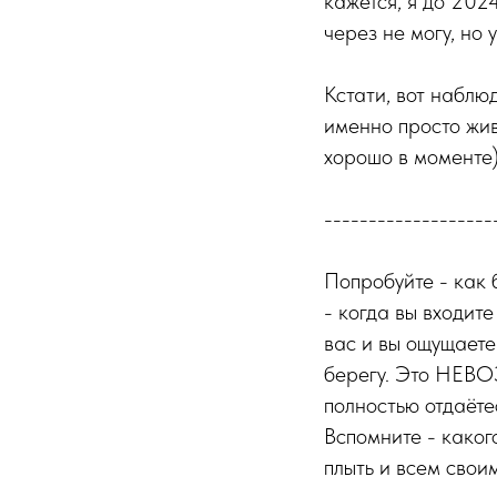
кажется, я до 202
через не могу, но 
Кстати, вот наблю
именно просто живё
хорошо в моменте
-------------------
Попробуйте - как 
- когда вы входите
вас и вы ощущаете 
берегу. Это НЕВО
полностью отдаёте
Вспомните - какого
плыть и всем свои