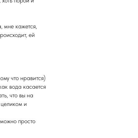
 хоть порой и
, мне кажется,
происходит, ей
ому что нравится)
 как вода касается
ть, что вы на
 целиком и
- можно просто