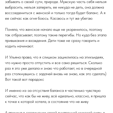
забывать о своей сути, природе. Мужскую часть себя нельзя
выбрасить, нельзя запереть, ее никуда не деть, она должна
воссоедениться с женской и только тогда будет баланс. А я
ее сейчас как огня боюсь. Касаюсь и тут же убегаю
Поняла, что женское начало еще не укоренилось, поэтому
так отбрасывает, поэтому такие перегибы. Но куда без этапа
привыкания и вхождения. Дети тоже не сразу говорить и
ходить начинают.
И Ульяна права, что я слишком зациклилась на этихъидеях,
что нужно просто отпустить и все само решиться. Сколько
раз я это уже делала и знаю что работает, но в очередной
раз столкнувшись с задачей вновь не знаю, как это сделать)
Вот такой вот парадокс
И именно из-за отсуствия баланса я частенько чувствую
сейчас, что как бы не живу, всё идеально, классно, я пришла
к точке к которой хотела, а состояние что не живу
А причина в соединении своей внутренний мужской силы, в