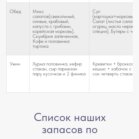
Обед
Микс
Суп
салатов(свекольный,
(картошка+морковь+л
оливье, крабовый,
Салат (листья салата,
капуста с грибами,
огурец, масло нерафи
корейская морковь),
специи), Бутеры с чер
Скумбрия запеченная,
Кофе и половинка
тортика
Ужин
Хурма половинка, кефир
Креветки + брокколи 
стакан, сыр пармезан
кешью + кабачок с гр
пару кусочков и 2 финика
сок четверть стакана 
Список наших
запасов по