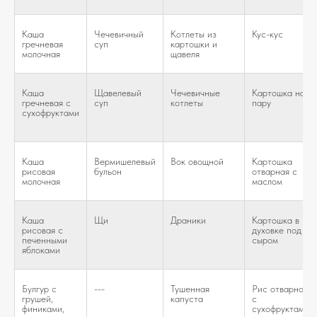
Каша
Чечевичный
Котлеты из
Кус-кус
гречневая
суп
картошки и
молочная
щавеля
Каша
Щавелевый
Чечевичные
Картошка на
гречневая с
суп
котлеты
пару
сухофруктами
Каша
Вермишелевый
Вок овощной
Картошка
рисовая
бульон
отварная с
молочная
маслом
Каша
Щи
Драники
Картошка в
рисовая с
духовке под
печенными
сыром
яблоками
Булгур с
---
Тушенная
Рис отварной
грушей,
капуста
с
финиками,
сухофруктами