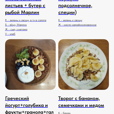
листьев + бутер с
подсолнечное,
рыбой Марлин
специи)
К - зелень и овощи, в т.ч в салате
К - зелень и овощи
Б - яйцо, Марлин
Ж - масло нерафинированное
Ж - сыр, сметана
У - хлеб
Греческий
Творог с бананом,
йогурт+голубика и
семечками и медом
фрукты+гранола+гал
К - банан