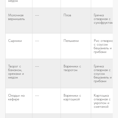
медом
Молочная
---
Плов
Гречка
вермишель
отварная с
сухофруктами
Сырники
---
Пельмени
Рис отварной
с соусом
бешамель и
грибами
Творог с
---
Вареники с
Гречка
бананом,
творогом
отварная с
орехами и
соусом
медом
бешамель и
грибами
Оладьи на
---
Вареники с
Картошка
кефире
картошкой
отварная с
укропом и
сметаной