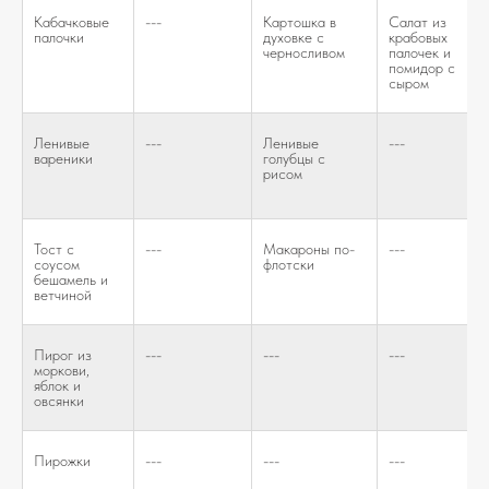
Кабачковые
---
Картошка в
Салат из
палочки
духовке с
крабовых
черносливом
палочек и
помидор с
сыром
Ленивые
---
Ленивые
---
вареники
голубцы с
рисом
Тост с
---
Макароны по-
---
соусом
флотски
бешамель и
ветчиной
Пирог из
---
---
---
моркови,
яблок и
овсянки
Пирожки
---
---
---