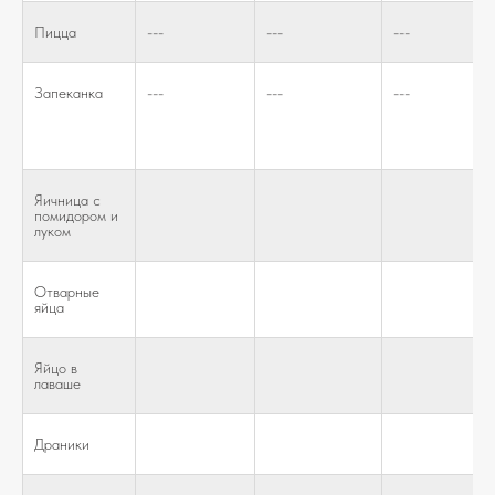
Пицца
---
---
---
Запеканка
---
---
---
Яичница с
помидором и
луком
Отварные
яйца
Яйцо в
лаваше
Драники