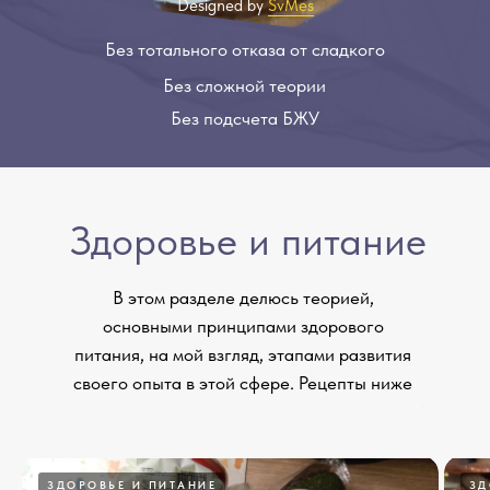
Designed by
SvMes
Без тотального отказа от сладкого
Без сложной теории
Без подсчета БЖУ
Здоровье и питание
В этом разделе делюсь теорией,
основными принципами здорового
питания, на мой взгляд, этапами развития
своего опыта в этой сфере. Рецепты ниже
ЗДОРОВЬЕ И ПИТАНИЕ
ЗД