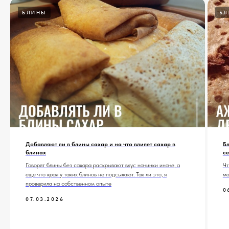
БЛИНЫ
БЛ
Добавляют ли в блины сахар и на что влияет сахар в
Б
блинах
с
Говорят блины без сахара раскрывают вкус начинки иначе, а
Чт
еще что края у таких блинов не подсыхают. Так ли это, я
ма
проверила на собственном опыте
0
07.03.2026