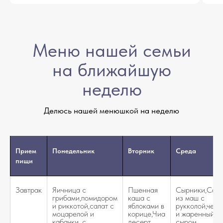
Меню нашей семьи
на ближайшую
неделю
Делюсь нашей менюшкой на неделю
Прием
Понедельник
Вторник
Среда
пищи
Завтрак
Яичница с
Пшенная
Сырники,Сала
грибами,помидором
каша с
из маш с
и риккотой,салат с
яблоками в
рукколой,черр
моцарелой и
корице,Чиа
и жаренный
кабачки, с
десерт
сыром