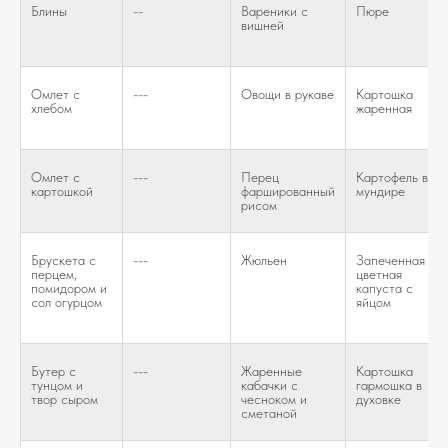
Блины
--
Вареники с
Пюре
вишней
Омлет с
---
Овощи в рукаве
Картошка
хлебом
жаренная
Омлет с
---
Перец
Картофель в
картошкой
фаршированный
мундире
рисом
Брускета с
---
Жюльен
Запеченная
перцем,
цветная
помидором и
капуста с
сол огурцом
яйцом
Бутер с
---
Жаренные
Картошка
тунцом и
кабачки с
гармошка в
твор сыром
чесноком и
духовке
сметаной