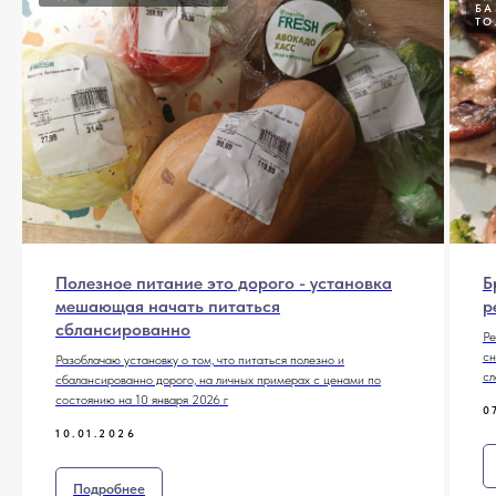
БА
ТО
Полезное питание это дорого - установка
Б
мешающая начать питаться
р
сблансированно
Ре
сн
Разоблачаю установку о том, что питаться полезно и
сл
сбалансированно дорого, на личных примерах с ценами по
состоянию на 10 января 2026 г
0
10.01.2026
Подробнее