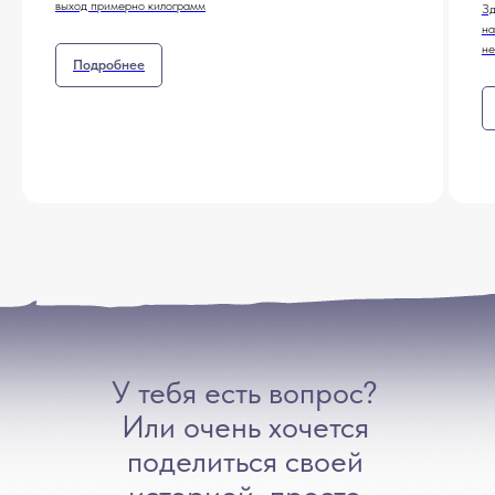
выход примерно килограмм
Зд
на
не
Подробнее
У тебя есть вопрос?
Или очень хочется
поделиться своей
историей, просто