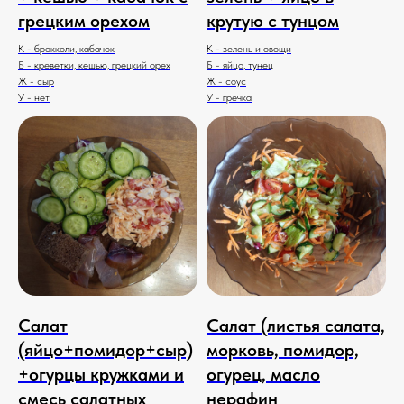
грецким орехом
крутую с тунцом
К - брокколи, кабачок
К - зелень и овощи
Б - креветки, кешью, грецкий орех
Б - яйцо, тунец
Ж - сыр
Ж - соус
У - нет
У - гречка
Салат
Салат (листья салата,
(яйцо+помидор+сыр)
морковь, помидор,
+огурцы кружками и
огурец, масло
смесь салатных
нерафин