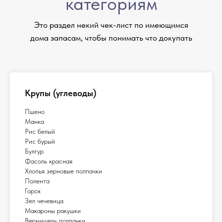
категориям
Это раздел некий чек-лист по имеющимся
дома запасам, чтобы понимать что докупать
Крупы (углеводы)
Пшено
Манка
Рис белый
Рис бурый
Булгур
Фасоль красная
Хлопья зерновые полпачки
Полента
Горох
Зел чечевица
Макароны ракушки
Вермишель полпачки