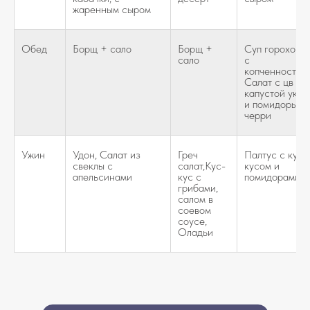
жаренным сыром
Обед
Борщ + сало
Борщ +
Суп гороховы
сало
с
копченностями
Салат с цв
капустой укро
и помидоры
черри
Ужин
Удон, Салат из
Греч
Палтус с кус
свеклы с
салат,Кус-
кусом и
апельсинами
кус с
помидорами
грибами,
салом в
соевом
соусе,
Оладьи