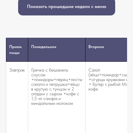
Показать прошедшие недели с меню
Прием
Понедельник
Вторник
пищи
Завтрак
Гречка с бешамель
Салат
соусом
(яйцо+помидор+сыр+
+помидоры+перец+листы
+огурцы кружками и с
салата и петрушка+яйцо
+ бутер с рыбой Марл
в крутую с тунцом и 2
кофе
оладки с сыром +кофе с
1,5 чл сахара и
миндальным молоком