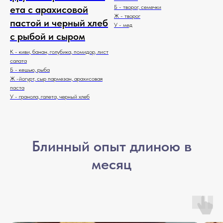
ета с арахисовой
Б - творог, семечки
Ж - творог
пастой и черный хлеб
У - мед
с рыбой и сыром
К - киви, банан, голубика, помидор, лист
салата
Б - кешью, рыба
Ж -йогурт, сыр пармезан, арахисовая
паста
У - гранола, галета, черный хлеб
Блинный опыт длиною в
месяц