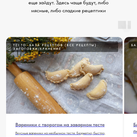
еще зайдут. Здесь чаще будут, либо
мясные, либо сладкие рецептики
ТЕСТО
БАЗА РЕЦЕПТОВ (ВСЕ РЕЦЕПТЫ)
БА
ЗАГОТОВКИ/ХРАНЕНИЕ
Вареники с творогом на заварном тесте
Б
п
Вкусные вареники на необычном тесте. Бюджетно, быстро,