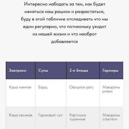
Интересно наблдать за тем, как будет
меняться наш рацион и разрастаться,
буду в этой табличке отследивать что мы
едим регулярно, что потихоньку уходит
из нашей жизни и что наоброт
добавляется
Завтраки
Супы
2-е блюда
Гарниры
Каша манная
Борщ
Овощное рагу
Макароны
рожки
Каша овсяная
Гороховый суп
Картошка
Макароны
тушенная
спаггети