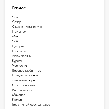
Разное
Чиа
Сахар
Семечки подсолнуха
Псиллиум
Мак
Чай
Цикорий
Шиповник
Изюм черный
Курага
Чернослив
Варенье клубничное
Повидло яблочное
Лимонное пюре
Салат заправка
Вино домашнее
Майонез
Кетчуп
Брусничный соус для мяса